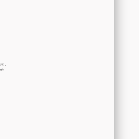
sa,
be