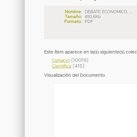
Nombre:
DEBATE ECONOMICO, ...
Tamaño:
493.6Kb
Formato:
PDF
Este ítem aparece en la(s) siguiente(s) cole
[10019]
Conacyt
[415]
Científica
Visualización del Documento