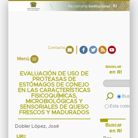
Contacto
Menú
Buscar
en RI
EVALUACIÓN DE USO DE
PROTEASAS DE
ESTÓMAGOS DE CONEJO
EN LAS CARACTERÍSTICAS
FISICOQUÍMICAS,
Buscar 
MICROBIOLÓGICAS Y
Esta colecció
SENSORIALES DE QUESO
FRESCOS Y MADURADOS
Buscar
Dobler López, José
en RI
URI: