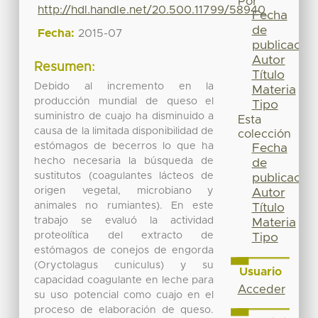
Por
http://hdl.handle.net/20.500.11799/58940
Fecha
de
Fecha:
2015-07
publicación
Autor
Resumen:
Título
Debido al incremento en la
Materia
producción mundial de queso el
Tipo
suministro de cuajo ha disminuido a
Esta
causa de la limitada disponibilidad de
colección
estómagos de becerros lo que ha
Fecha
hecho necesaria la búsqueda de
de
sustitutos (coagulantes lácteos de
publicación
origen vegetal, microbiano y
Autor
animales no rumiantes). En este
Título
trabajo se evaluó la actividad
Materia
proteolítica del extracto de
Tipo
estómagos de conejos de engorda
(Oryctolagus cuniculus) y su
Usuario
capacidad coagulante en leche para
Acceder
su uso potencial como cuajo en el
proceso de elaboración de queso.