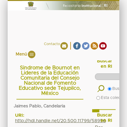
Contacto
Menú
Buscar
en RI
Sindrome de Bournot en
Lideres de la Educación
Comunitaria del Consejo
Nacional de Fomento
Educativo sede Tejupilco,
Buscar 
México
Esta colecció
Jaimes Pablo, Candelaria
Buscar
URI:
en RI
http://hdl.handle.net/20.500.11799/58956