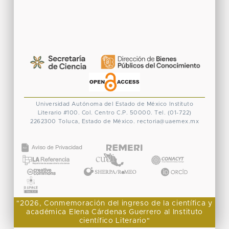
Universidad Autónoma del Estado de México
Instituto
Literario #100. Col. Centro
C.P. 50000. Tel. (01-722)
2262300
Toluca, Estado de México.
rectoria@uaemex.mx
CONACYT
"2026, Conmemoración del ingreso de la científica y
académica Elena Cárdenas Guerrero al Instituto
científico Literario"