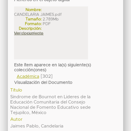
Ficheros en el objeto digital
Nombre:
CANDELARIA JAIMES.pdf
Tamaño:
2.789Mb
Formato:
PDF
Descripción:
tesis psicologia
Ver documento
Este ítem aparece en la(s) siguiente(s)
colección(ones)
[302]
Académica
Visualización del Documento
Título
Sindrome de Bournot en Lideres de la
Educación Comunitaria del Consejo
Nacional de Fomento Educativo sede
Tejupilco, México
Autor
Jaimes Pablo, Candelaria