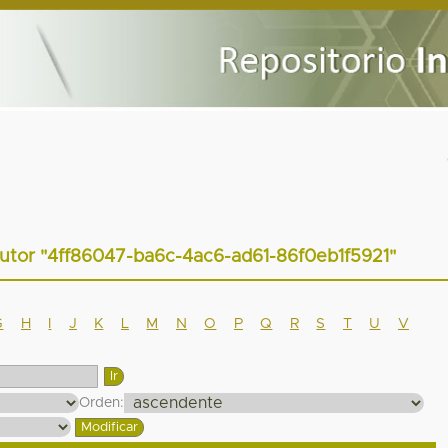
 autor "4ff86047-ba6c-4ac6-ad61-86f0eb1f5921"
G
H
I
J
K
L
M
N
O
P
Q
R
S
T
U
V
Orden: