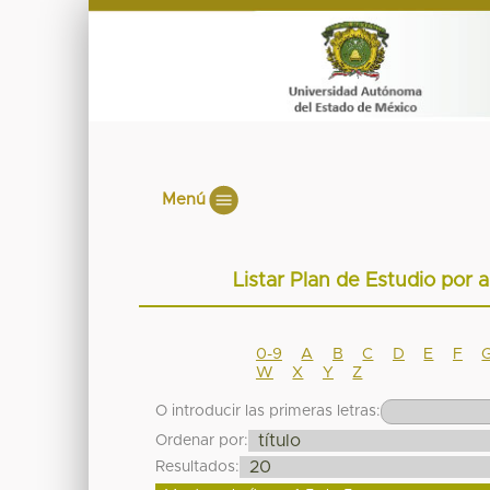
Menú
Listar Plan de Estudio por
0-9
A
B
C
D
E
F
W
X
Y
Z
O introducir las primeras letras:
Ordenar por:
Resultados: