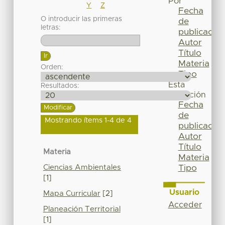
Por
Y
Z
Fecha
O introducir las primeras
de
letras:
publicación
Autor
Título
Materia
Orden:
Tipo
Esta
Resultados:
colección
Fecha
de
Mostrando ítems 1-4 de 4
publicación
Autor
Título
Materia
Materia
Ciencias Ambientales
Tipo
[1]
Usuario
Mapa Curricular
[2]
Acceder
Planeación Territorial
[1]