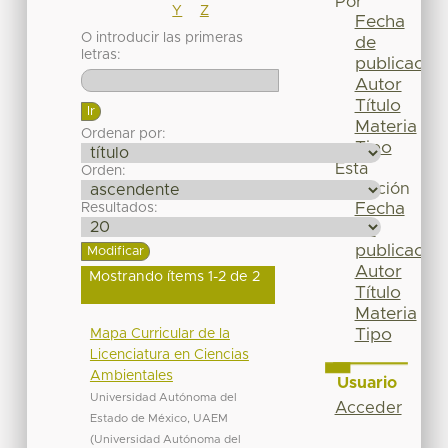
Por
Y
Z
Fecha
O introducir las primeras
de
letras:
publicación
Autor
Título
Materia
Ordenar por:
Tipo
Esta
Orden:
colección
Fecha
Resultados:
de
publicación
Autor
Mostrando ítems 1-2 de 2
Título
Materia
Tipo
Mapa Curricular de la
Licenciatura en Ciencias
Ambientales
Usuario
Universidad Autónoma del
Acceder
Estado de México, UAEM
(
Universidad Autónoma del