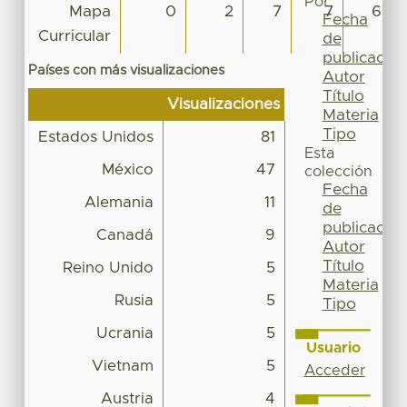
Por
Mapa
0
2
7
7
6
Fecha
Curricular
de
publicación
Países con más visualizaciones
Autor
Título
Visualizaciones
Materia
Tipo
Estados Unidos
81
Esta
México
47
colección
Fecha
Alemania
11
de
publicación
Canadá
9
Autor
Título
Reino Unido
5
Materia
Rusia
5
Tipo
Ucrania
5
Usuario
Vietnam
5
Acceder
Austria
4