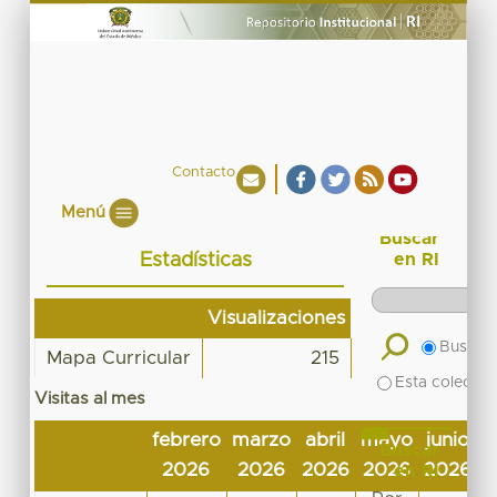
Contacto
Menú
Buscar
Estadísticas
en RI
Visualizaciones
Buscar 
Mapa Curricular
215
Esta colecció
Visitas al mes
febrero
marzo
abril
mayo
junio
j
Buscar
2026
2026
2026
2026
2026
2
en RI