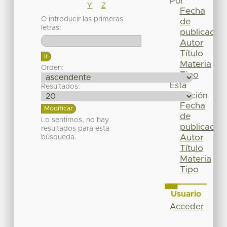
Por
Y
Z
Fecha
O introducir las primeras
de
letras:
publicación
Autor
Título
Materia
Orden:
Tipo
Esta
Resultados:
colección
Fecha
de
Lo sentimos, no hay
publicación
resultados para esta
Autor
búsqueda.
Título
Materia
Tipo
Usuario
Acceder