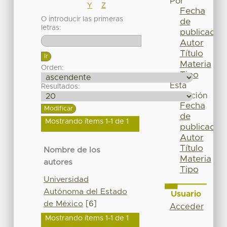
Por
Y
Z
Fecha
O introducir las primeras
de
letras:
publicación
Autor
Título
Materia
Orden:
Tipo
Esta
Resultados:
colección
Fecha
de
Mostrando ítems 1-1 de 1
publicación
Autor
Título
Nombre de los
Materia
autores
Tipo
Universidad
Autónoma del Estado
Usuario
de México
[6]
Acceder
Mostrando ítems 1-1 de 1