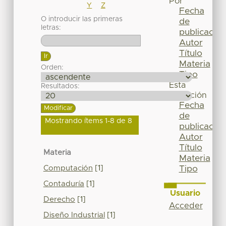
Por
Y
Z
Fecha
O introducir las primeras
de
letras:
publicación
Autor
Título
Materia
Orden:
Tipo
Esta
Resultados:
colección
Fecha
de
Mostrando ítems 1-8 de 8
publicación
Autor
Título
Materia
Materia
Computación
[1]
Tipo
Contaduría
[1]
Usuario
Derecho
[1]
Acceder
Diseño Industrial
[1]