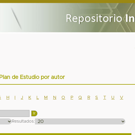
 Plan de Estudio por autor
G
H
I
J
K
L
M
N
O
P
Q
R
S
T
U
V
Resultados: