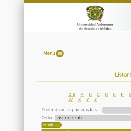
Menú
Listar
0-9
A
B
C
D
E
F
W
X
Y
Z
O introducir las primeras letras:
Orden: