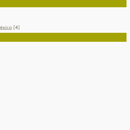
éxico
[4]