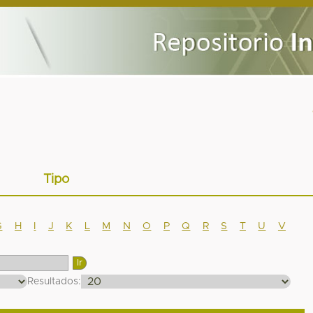
Tipo
G
H
I
J
K
L
M
N
O
P
Q
R
S
T
U
V
Resultados: