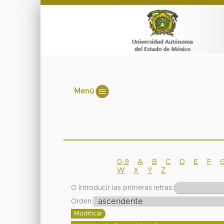
Menú
0-9
A
B
C
D
E
F
W
X
Y
Z
O introducir las primeras letras:
Orden: