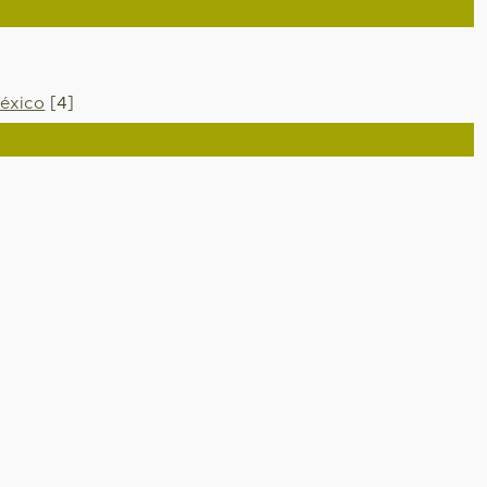
éxico
[4]