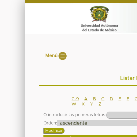
Menú
Listar
0-9
A
B
C
D
E
F
W
X
Y
Z
O introducir las primeras letras:
Orden: