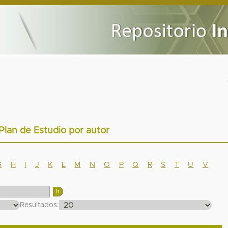
 Plan de Estudio por autor
G
H
I
J
K
L
M
N
O
P
Q
R
S
T
U
V
Resultados: