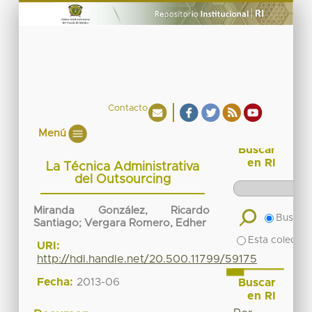
Contacto
Menú
Buscar
en RI
La Técnica Administrativa
del Outsourcing
Miranda González, Ricardo
Buscar 
Santiago
;
Vergara Romero, Edher
Esta colecció
URI:
http://hdl.handle.net/20.500.11799/59175
Fecha:
2013-06
Buscar
en RI