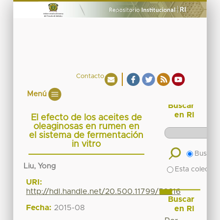
Contacto
Menú
Buscar
en RI
El efecto de los aceites de
oleaginosas en rumen en
el sistema de fermentación
in vitro
Buscar 
Liu, Yong
Esta colecció
URI:
http://hdl.handle.net/20.500.11799/59216
Buscar
Fecha:
2015-08
en RI