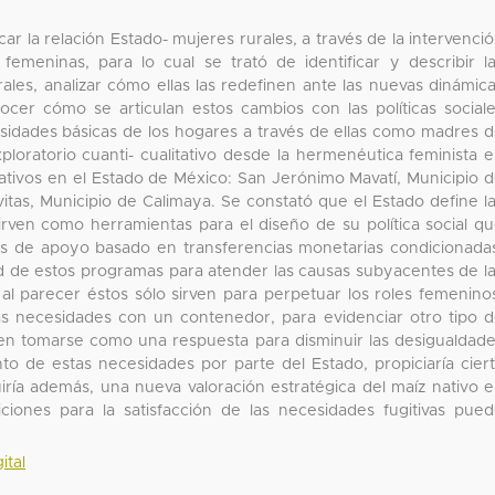
car la relación Estado- mujeres rurales, a través de la intervenci
 femeninas, para lo cual se trató de identificar y describir l
les, analizar cómo ellas las redefinen ante las nuevas dinámic
cer cómo se articulan estos cambios con las políticas social
sidades básicas de los hogares a través de ellas como madres 
exploratorio cuanti- cualitativo desde la hermenéutica feminista 
ivos en el Estado de México: San Jerónimo Mavatí, Municipio 
itas, Municipio de Calimaya. Se constató que el Estado define l
ven como herramientas para el diseño de su política social q
 de apoyo basado en transferencias monetarias condicionada
dad de estos programas para atender las causas subyacentes de l
al parecer éstos sólo sirven para perpetuar los roles femenino
as necesidades con un contenedor, para evidenciar otro tipo 
en tomarse como una respuesta para disminuir las desigualdad
o de estas necesidades por parte del Estado, propiciaría cier
uiría además, una nueva valoración estratégica del maíz nativo 
ciones para la satisfacción de las necesidades fugitivas pue
ital