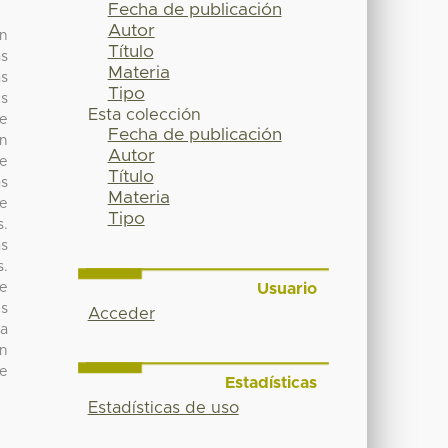
Fecha de publicación
Autor
ón
Título
as
Materia
as
Tipo
es
Esta colección
de
Fecha de publicación
en
Autor
de
Título
as
Materia
ue
Tipo
s.
as
s.
Usuario
de
es
Acceder
ta
en
de
Estadísticas
Estadísticas de uso