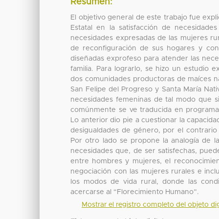
Resumen:
El objetivo general de este trabajo fue expli
Estatal en la satisfacción de necesidades
necesidades expresadas de las mujeres rura
de reconfiguración de sus hogares y cono
diseñadas exprofeso para atender las nece
familia. Para lograrlo, se hizo un estudio 
dos comunidades productoras de maíces nat
San Felipe del Progreso y Santa María Nativ
necesidades femeninas de tal modo que sir
comúnmente se ve traducida en programas
Lo anterior dio pie a cuestionar la capaci
desigualdades de género, por el contrario 
Por otro lado se propone la analogía de l
necesidades que, de ser satisfechas, pued
entre hombres y mujeres, el reconocimient
negociación con las mujeres rurales e incl
los modos de vida rural, donde las condi
acercarse al “Florecimiento Humano”.
Mostrar el registro completo del objeto dig