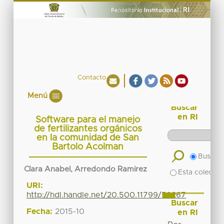
Contacto
Menú
Buscar
en RI
Software para el manejo
de fertilizantes orgánicos
en la comunidad de San
Bartolo Acolman
Buscar 
Clara Anabel, Arredondo Ramirez
Esta colecció
URI:
http://hdl.handle.net/20.500.11799/59267
Buscar
Fecha:
2015-10
en RI