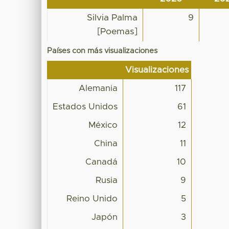
Silvia Palma
9
[Poemas]
Países con más visualizaciones
Visualizaciones
Alemania
117
Estados Unidos
61
México
12
China
11
Canadá
10
Rusia
9
Reino Unido
5
Japón
3