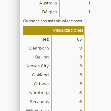
Australia
1
Bélgica
1
Ciudades con más visualizaciones
Visualizaciones
Kiez
85
Dearborn
9
Beijing
8
Kansas City
8
Oakland
8
Ottawa
8
Nürnberg
6
Secaucus
6
Wilmington
5