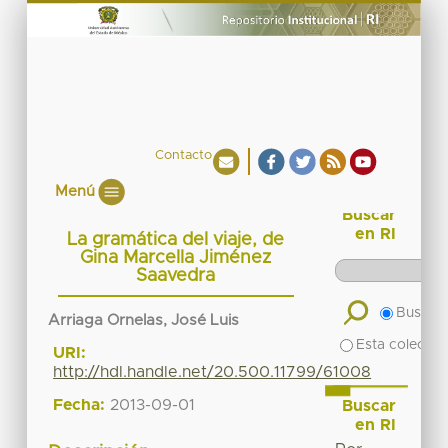
Contacto
Menú
Buscar
en RI
La gramática del viaje, de
Gina Marcella Jiménez
Saavedra
Buscar 
Arriaga Ornelas, José Luis
Esta colecció
URI:
http://hdl.handle.net/20.500.11799/61008
Fecha:
2013-09-01
Buscar
en RI