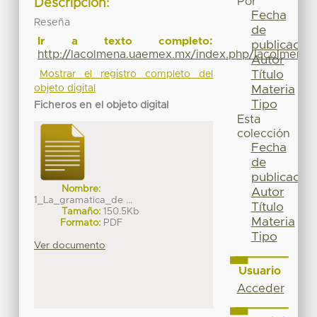
Por
Descripción:
Fecha
Reseña
de
Ir a texto completo:
publicación
http://lacolmena.uaemex.mx/index.php/lacolmena/
Autor
Título
Mostrar el registro completo del
objeto digital
Materia
Tipo
Ficheros en el objeto digital
Esta
colección
Fecha
de
publicación
Nombre:
Autor
1_La_gramatica_de ...
Título
Tamaño:
150.5Kb
Materia
Formato:
PDF
Tipo
Ver documento
Usuario
Acceder