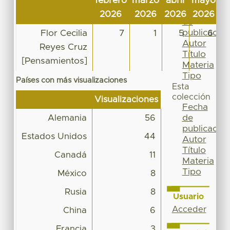
febrero
marzo
abril
mayo
ju
Por
Fecha
2026
2026
2026
2026
2
de
publicación
Flor Cecilia
7
1
5
6
Autor
Reyes Cruz
Título
[Pensamientos]
Materia
Tipo
Países con más visualizaciones
Esta
colección
Visualizaciones
Fecha
de
Alemania
56
publicación
Estados Unidos
44
Autor
Título
Canadá
11
Materia
Tipo
México
8
Rusia
8
Usuario
Acceder
China
6
Francia
3