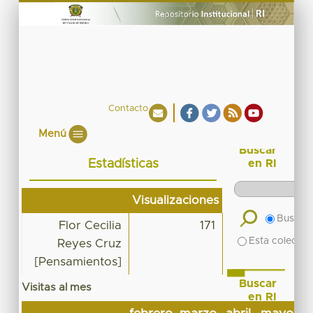
Contacto
Menú
Buscar
Estadísticas
en RI
Visualizaciones
Buscar 
Flor Cecilia
171
Esta colecció
Reyes Cruz
[Pensamientos]
Buscar
Visitas al mes
en RI