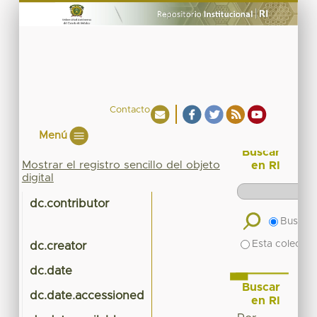
Contacto
Menú
Buscar
Mostrar el registro sencillo del objeto
en RI
digital
dc.contributor
Buscar 
Esta colecció
dc.creator
dc.date
Buscar
dc.date.accessioned
en RI