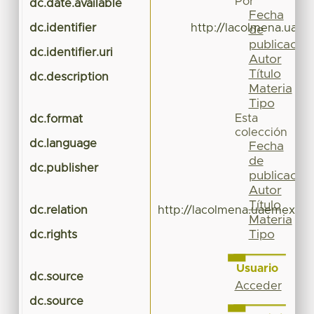
Por
dc.date.available
Fecha
dc.identifier
http://lacolmena.uae
de
publicación
dc.identifier.uri
Autor
Título
dc.description
Materia
Tipo
Esta
dc.format
colección
dc.language
Fecha
de
dc.publisher
publicación
Autor
Título
dc.relation
http://lacolmena.uaemex.mx
Materia
Tipo
dc.rights
Usuario
dc.source
Acceder
dc.source