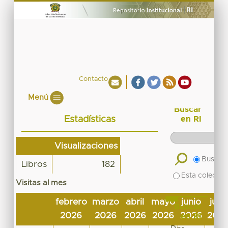
Contacto
Menú
Buscar
Estadísticas
en RI
Visualizaciones
Buscar 
Libros
182
Esta colecció
Visitas al mes
febrero
marzo
abril
mayo
junio
julio
Buscar
2026
2026
2026
2026
2026
202
en RI