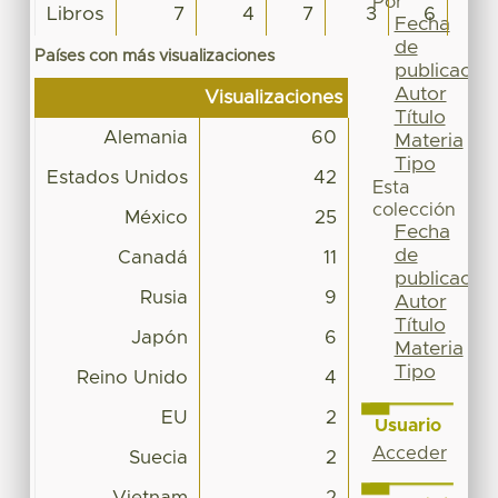
Por
Libros
7
4
7
3
6
11
Fecha
de
Países con más visualizaciones
publicación
Autor
Visualizaciones
Título
Alemania
60
Materia
Tipo
Estados Unidos
42
Esta
colección
México
25
Fecha
de
Canadá
11
publicación
Rusia
9
Autor
Título
Japón
6
Materia
Tipo
Reino Unido
4
EU
2
Usuario
Acceder
Suecia
2
Vietnam
2