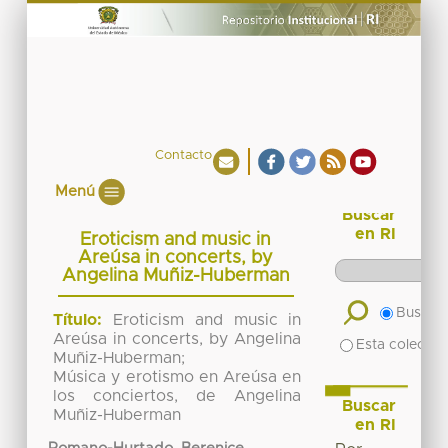
Contacto
Menú
Buscar
en RI
Eroticism and music in
Areúsa in concerts, by
Angelina Muñiz-Huberman
Buscar 
Título:
Eroticism and music in
Areúsa in concerts, by Angelina
Esta colecció
Muñiz-Huberman;
Música y erotismo en Areúsa en
los conciertos, de Angelina
Buscar
Muñiz-Huberman
en RI