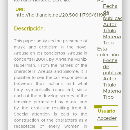
Romano-Hurtado, Berenice
Por
Fecha
URI:
de
http://hdl.handle.net/20.500.11799/61198
publicación
Autor
Descripción:
Título
Materia
This paper analyzes the presence of
Tipo
music and eroticism in the novel
Esta
Areúsa en los conciertos (Areúsa in
colección
concerts) (2001), by Angelina Muñiz-
Fecha
Huberman. From the names of the
de
characters, Areúsa and Salomé, it is
publicación
possible to see the correspondence
Autor
between their actions and what
Título
they symbolically represent, since
Materia
each of them develop scenes of the
Tipo
feminine permeated by music and
by the eroticism resulting from it.
Usuario
Special attention is paid to the
Acceder
construction of the characters as a
receptacle of every women in