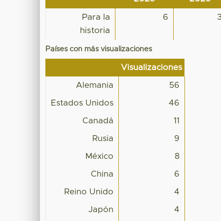
Para la
6
historia
Países con más visualizaciones
Visualizaciones
Alemania
56
Estados Unidos
46
Canadá
11
Rusia
9
México
8
China
6
Reino Unido
4
Japón
4