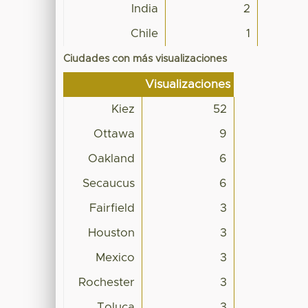
India
2
Chile
1
Ciudades con más visualizaciones
Visualizaciones
Kiez
52
Ottawa
9
Oakland
6
Secaucus
6
Fairfield
3
Houston
3
Mexico
3
Rochester
3
Toluca
3