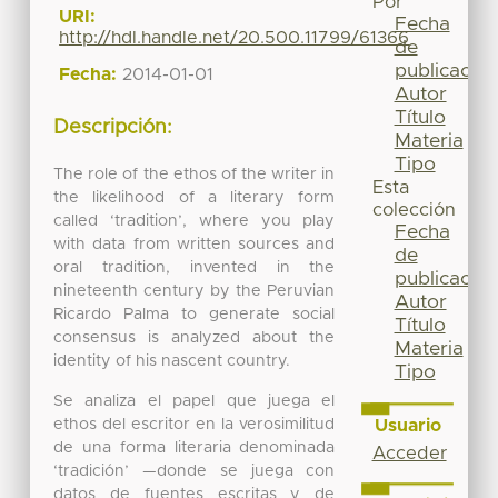
Por
URI:
Fecha
http://hdl.handle.net/20.500.11799/61366
de
publicación
Fecha:
2014-01-01
Autor
Título
Descripción:
Materia
Tipo
The role of the ethos of the writer in
Esta
the likelihood of a literary form
colección
called ‘tradition’, where you play
Fecha
with data from written sources and
de
oral tradition, invented in the
publicación
nineteenth century by the Peruvian
Autor
Ricardo Palma to generate social
Título
consensus is analyzed about the
Materia
identity of his nascent country.
Tipo
Se analiza el papel que juega el
ethos del escritor en la verosimilitud
Usuario
de una forma literaria denominada
Acceder
‘tradición’ —donde se juega con
datos de fuentes escritas y de