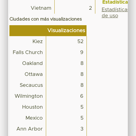
Estadísticas
Vietnam
2
Estadísticas
de uso
Ciudades con más visualizaciones
Visualizaciones
Kiez
52
Falls Church
9
Oakland
8
Ottawa
8
Secaucus
8
Wilmington
6
Houston
5
Mexico
5
Ann Arbor
3