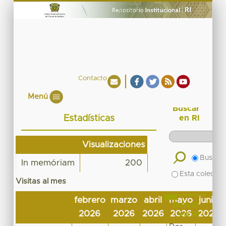
Contacto
Menú
Buscar
Estadísticas
en RI
Visualizaciones
Buscar 
In memóriam
200
Esta colecció
Visitas al mes
febrero
marzo
abril
mayo
junio
Buscar
2026
2026
2026
2026
2026
en RI