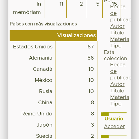
Por
In
11
2
5
15
5
Fecha
memóriam
de
publicación
Países con más visualizaciones
Autor
Título
Visualizaciones
Materia
Tipo
Estados Unidos
67
Esta
Alemania
56
colección
Fecha
Canadá
10
de
publicación
México
10
Autor
Título
Rusia
10
Materia
China
8
Tipo
Reino Unido
8
Usuario
Japón
3
Acceder
Suecia
2