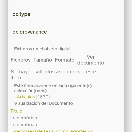
dc.type
dc.provenance
Ficheros en el objeto digital
Ver
Ficheros
Tamaño
Formato
documento
No hay resultados asociados a este
ítem.
Este ítem aparece en la(s) siguiente(s)
colección(ones)
[1630]
Artículos
Visualización del Documento
Título
In memóriam
In memóriam
Director(es) de tesis, compilador(es) o