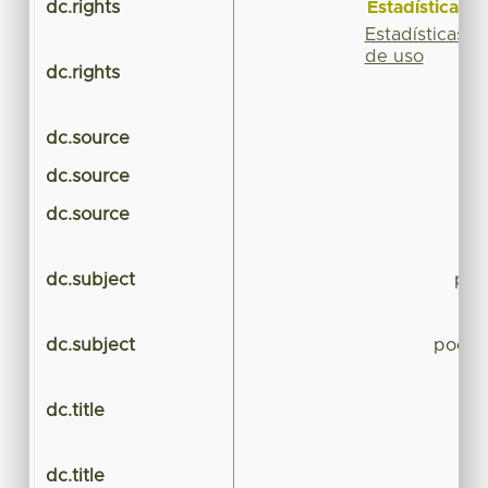
Estadísticas
dc.rights
Estadísticas
de uso
dc.rights
dc.source
dc.source
dc.source
dc.subject
poe
dc.subject
poesía
dc.title
dc.title