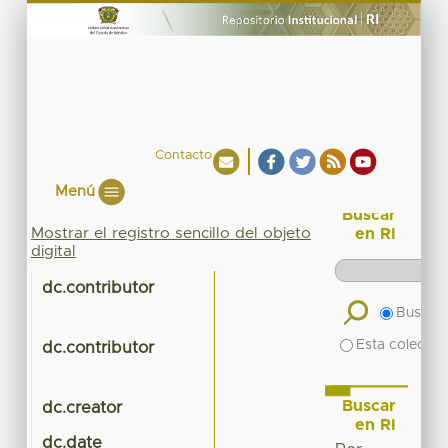
Contacto
Menú
Buscar
Mostrar el registro sencillo del objeto
en RI
digital
dc.contributor
Buscar 
Esta colecció
dc.contributor
Buscar
dc.creator
en RI
dc.date