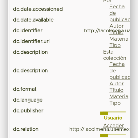
Por
Fecha
dc.date.accessioned
de
publicación
dc.date.available
Autor
dc.identifier
http://lacolmena.uae
Título
Materia
dc.identifier.uri
Tipo
Esta
dc.description
colección
Fecha
de
dc.description
publicación
Autor
dc.format
Título
Materia
dc.language
Tipo
dc.publisher
Usuario
Acceder
dc.relation
http://lacolmena.uaemex.m