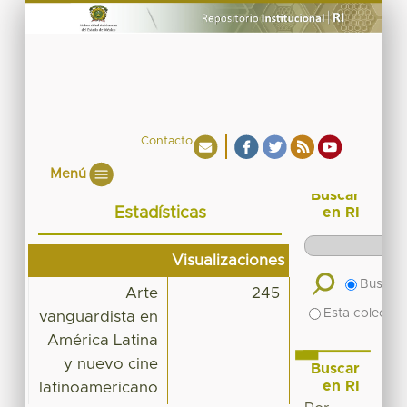
Contacto
Menú
Buscar
Estadísticas
en RI
Visualizaciones
Buscar 
Arte
245
Esta colecció
vanguardista en
América Latina
y nuevo cine
Buscar
en RI
latinoamericano