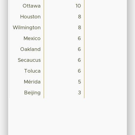
Ottawa
10
Houston
8
Wilmington
8
Mexico
6
Oakland
6
Secaucus
6
Toluca
6
Mérida
5
Beijing
3