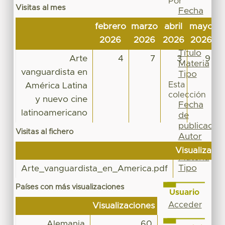
Por
Visitas al mes
Fecha
de
febrero
marzo
abril
mayo
j
publicación
2026
2026
2026
2026
2
Autor
Título
Arte
4
7
3
9
Materia
vanguardista en
Tipo
Esta
América Latina
colección
y nuevo cine
Fecha
latinoamericano
de
publicación
Visitas al fichero
Autor
Título
Visualizaci
Materia
Tipo
Arte_vanguardista_en_America.pdf
Países con más visualizaciones
Usuario
Acceder
Visualizaciones
Alemania
60