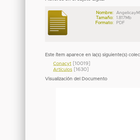
Nombre:
AngelicayM
Tamaño:
1.817Mb
Formato:
PDF
Este ítem aparece en la(s) siguiente(s) cole
[10019]
Conacyt
[1630]
Artículos
Visualización del Documento