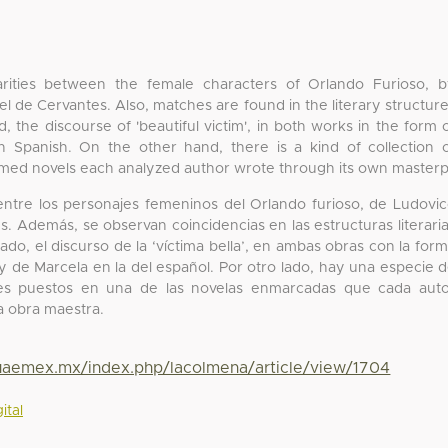
larities between the female characters of Orlando Furioso, 
 de Cervantes. Also, matches are found in the literary structur
 the discourse of 'beautiful victim', in both works in the form 
 in Spanish. On the other hand, there is a kind of collection 
med novels each analyzed author wrote through its own master
 entre los personajes femeninos del Orlando furioso, de Ludovi
es. Además, se observan coincidencias en las estructuras literari
ado, el discurso de la ‘víctima bella’, en ambas obras con la for
o y de Marcela en la del español. Por otro lado, hay una especie 
res puestos en una de las novelas enmarcadas que cada aut
va obra maestra.
.uaemex.mx/index.php/lacolmena/article/view/1704
ital