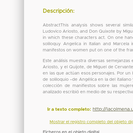
Descripción:
AbstractThis analysis shows several simi
Ludovico Ariosto, and Don Quixote by Miguel
in which these characters act. On one hand,
soliloquy Angelica in Italian and Marcela
manifestos on women put on one of the fra
Este análisis muestra diversas semejanzas
Ariosto, y el Quijote, de Miguel de Cervant
en las que actúan esos personajes. Por un l
de soliloquio –de Angélica en la del italian
colección de manifiestos sobre las muje
analizado escribió en medio de su respecti
http://lacolmena
Ir a texto completo:
Mostrar el registro completo del objeto dig
Ficheros en el objeto digital