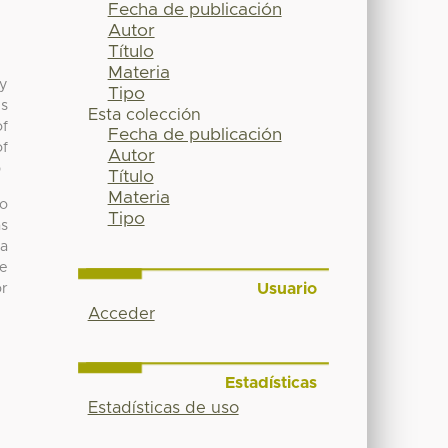
Fecha de publicación
Autor
Título
Materia
by
Tipo
es
Esta colección
of
Fecha de publicación
of
Autor
p
Título
Materia
co
Tipo
as
ma
de
Usuario
or
Acceder
Estadísticas
Estadísticas de uso