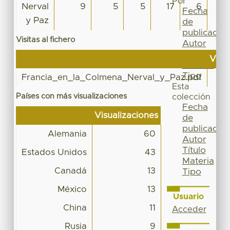
Por
Nerval
9
5
5
17
6
11
Fecha
y Paz
de
publicación
Visitas al fichero
Autor
Título
Visu
Materia
Tipo
Francia_en_la_Colmena_Nerval_y_Paz.pdf
Esta
Países con más visualizaciones
colección
Fecha
Visualizaciones
de
publicación
Alemania
60
Autor
Título
Estados Unidos
43
Materia
Canadá
13
Tipo
México
13
Usuario
China
11
Acceder
Rusia
9