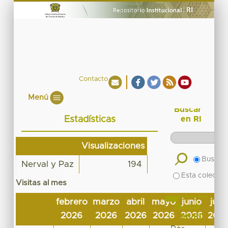
Contacto
Menú
Buscar
Estadísticas
en RI
Visualizaciones
Buscar 
Nerval y Paz
194
Esta colecció
Visitas al mes
febrero
marzo
abril
mayo
junio
julio
Buscar
2026
2026
2026
2026
2026
202
en RI