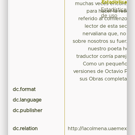
Estadísticas
muchas veces encontradas
Estadísticas
para hacer la reseña
de uso
referido al comienzo de 
lector de esta secció
nervaliana que, no obs
sobre nosotros su fuerza 
nuestro poeta hoy c
traductor corría pareja 
Como un pequeño homen
versiones de Octavio Paz
sus Obras completas p
dc.format
dc.language
dc.publisher
dc.relation
http://lacolmena.uaemex.mx