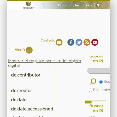
Contacto
Menú
Buscar
Mostrar el registro sencillo del objeto
en RI
digital
dc.contributor
Buscar 
Esta colecció
dc.creator
dc.date
Buscar
dc.date.accessioned
en RI