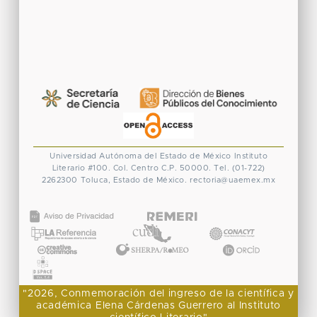
Universidad Autónoma del Estado de México
Instituto
Literario #100. Col. Centro
C.P. 50000. Tel. (01-722)
2262300
Toluca, Estado de México.
rectoria@uaemex.mx
CONACYT
"2026, Conmemoración del ingreso de la científica y
académica Elena Cárdenas Guerrero al Instituto