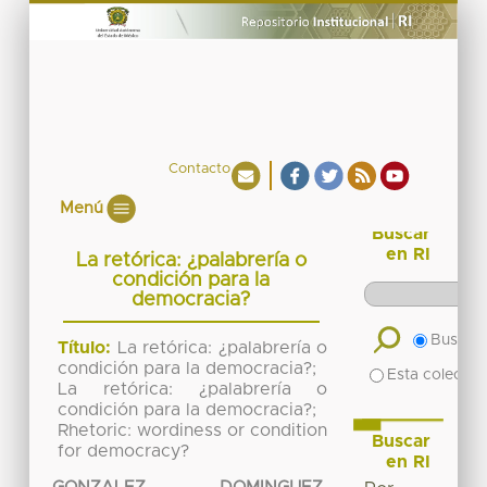
Contacto
Menú
Buscar
en RI
La retórica: ¿palabrería o
condición para la
democracia?
Buscar 
Título:
La retórica: ¿palabrería o
condición para la democracia?;
Esta colecció
La retórica: ¿palabrería o
condición para la democracia?;
Rhetoric: wordiness or condition
Buscar
for democracy?
en RI