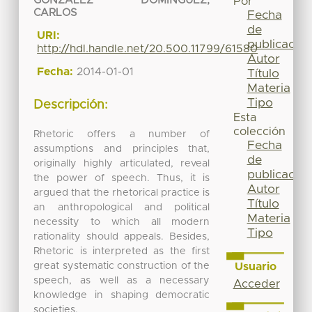
GONZALEZ DOMINGUEZ,
Por
CARLOS
Fecha
de
URI:
publicación
http://hdl.handle.net/20.500.11799/61580
Autor
Fecha:
2014-01-01
Título
Materia
Tipo
Descripción:
Esta
colección
Rhetoric offers a number of
Fecha
assumptions and principles that,
de
originally highly articulated, reveal
publicación
the power of speech. Thus, it is
Autor
argued that the rhetorical practice is
Título
an anthropological and political
Materia
necessity to which all modern
Tipo
rationality should appeals. Besides,
Rhetoric is interpreted as the first
great systematic construction of the
Usuario
speech, as well as a necessary
Acceder
knowledge in shaping democratic
societies.