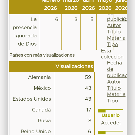
febrero
marzo
abril
mayo
junio
j
Por
Fecha
2026
2026
2026
2026
2026
2
de
publicación
La
6
3
5
1
10
Autor
presencia
Título
ignorada
Materia
de Dios
Tipo
Esta
Países con más visualizaciones
colección
Fecha
Visualizaciones
de
publicación
Alemania
59
Autor
Título
México
43
Materia
Estados Unidos
43
Tipo
Canadá
17
Usuario
Rusia
8
Acceder
Reino Unido
6