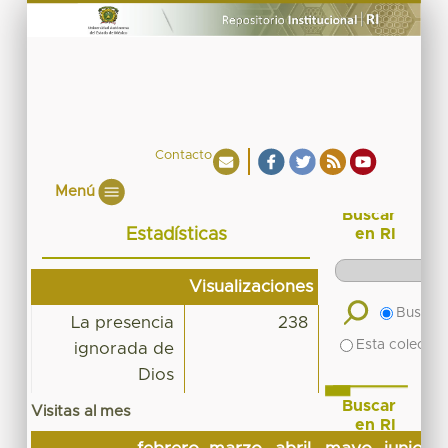
Contacto
Menú
Buscar
Estadísticas
en RI
Visualizaciones
Buscar 
La presencia
238
Esta colecció
ignorada de
Dios
Buscar
Visitas al mes
en RI