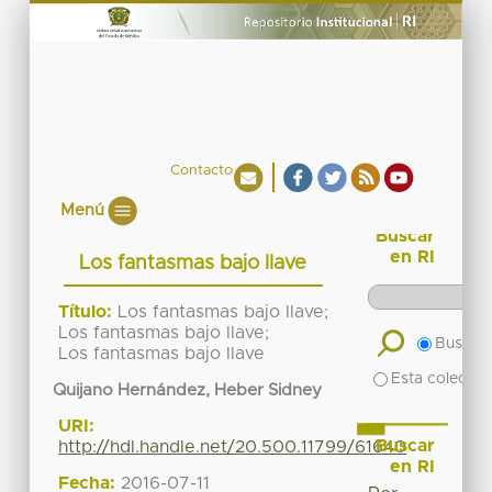
Contacto
Menú
Buscar
en RI
Los fantasmas bajo llave
Título:
Los fantasmas bajo llave;
Los fantasmas bajo llave;
Buscar 
Los fantasmas bajo llave
Esta colecció
Quijano Hernández, Heber Sidney
URI:
Buscar
http://hdl.handle.net/20.500.11799/61640
en RI
Fecha:
2016-07-11