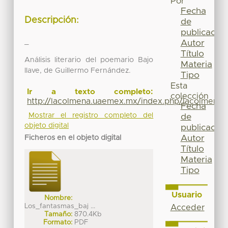
Por
Fecha
Descripción:
de
publicación
_
Autor
Título
Análisis literario del poemario Bajo
Materia
llave, de Guillermo Fernández.
Tipo
Esta
Ir a texto completo:
colección
http://lacolmena.uaemex.mx/index.php/lacolmena/
Fecha
Mostrar el registro completo del
de
objeto digital
publicación
Autor
Ficheros en el objeto digital
Título
Materia
Tipo
Usuario
Nombre:
Los_fantasmas_baj ...
Acceder
Tamaño:
870.4Kb
Formato:
PDF