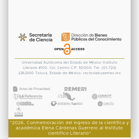
Universidad Autónoma del Estado de México
Instituto
Literario #100. Col. Centro
C.P. 50000. Tel. (01-722)
2262300
Toluca, Estado de México.
rectoria@uaemex.mx
CONACYT
"2026, Conmemoración del ingreso de la científica y
académica Elena Cárdenas Guerrero al Instituto
científico Literario"