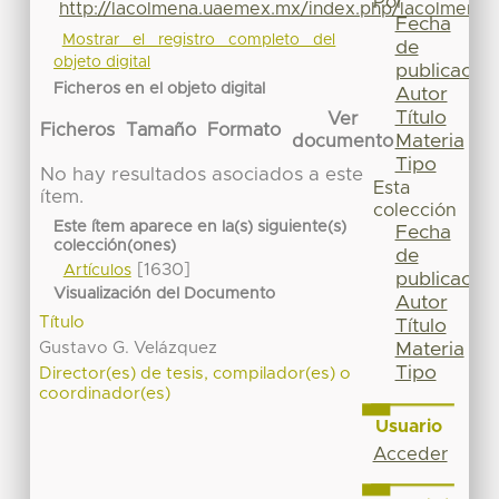
Por
http://lacolmena.uaemex.mx/index.php/lacolmena/a
Fecha
Mostrar el registro completo del
de
objeto digital
publicación
Ficheros en el objeto digital
Autor
Título
Ver
Ficheros
Tamaño
Formato
Materia
documento
Tipo
No hay resultados asociados a este
Esta
ítem.
colección
Este ítem aparece en la(s) siguiente(s)
Fecha
colección(ones)
de
[1630]
Artículos
publicación
Visualización del Documento
Autor
Título
Título
Gustavo G. Velázquez
Materia
Tipo
Director(es) de tesis, compilador(es) o
coordinador(es)
Usuario
Acceder