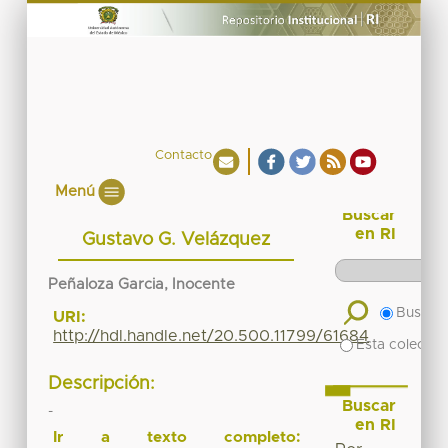
Contacto
Menú
Buscar
en RI
Gustavo G. Velázquez
Peñaloza Garcia, Inocente
Buscar 
URI:
http://hdl.handle.net/20.500.11799/61684
Esta colecció
Descripción:
Buscar
-
en RI
Ir a texto completo: