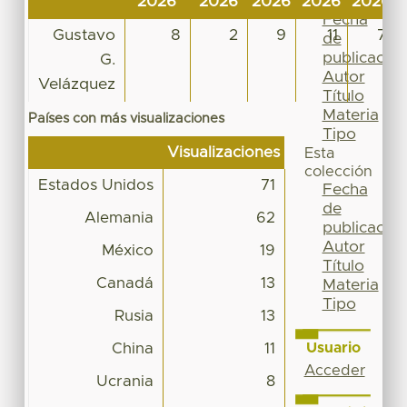
2026
2026
2026
2026
2026
Por
Fecha
Gustavo
8
2
9
11
7
de
publicación
G.
Autor
Velázquez
Título
Materia
Países con más visualizaciones
Tipo
Visualizaciones
Esta
colección
Estados Unidos
71
Fecha
de
Alemania
62
publicación
Autor
México
19
Título
Canadá
13
Materia
Tipo
Rusia
13
Usuario
China
11
Acceder
Ucrania
8