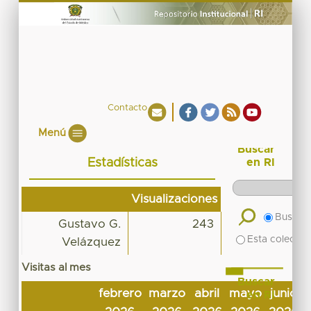
Contacto
Menú
Buscar
Estadísticas
en RI
Visualizaciones
Buscar 
Gustavo G.
243
Esta colecció
Velázquez
Visitas al mes
Buscar
febrero
marzo
abril
mayo
junio
en RI