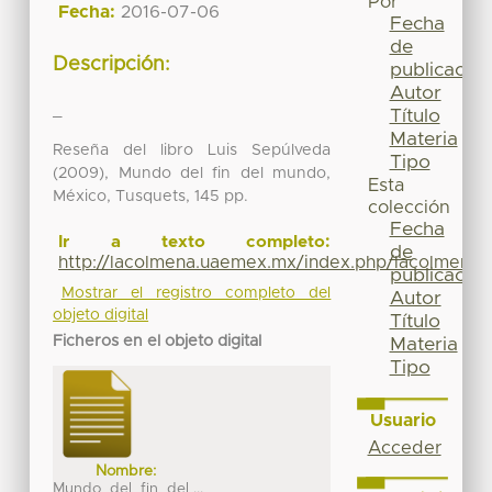
Por
Fecha:
2016-07-06
Fecha
de
Descripción:
publicación
Autor
_
Título
Materia
Reseña del libro Luis Sepúlveda
Tipo
(2009), Mundo del fin del mundo,
Esta
México, Tusquets, 145 pp.
colección
Fecha
Ir a texto completo:
de
http://lacolmena.uaemex.mx/index.php/lacolmena/
publicación
Mostrar el registro completo del
Autor
objeto digital
Título
Ficheros en el objeto digital
Materia
Tipo
Usuario
Acceder
Nombre:
Mundo_del_fin_del ...