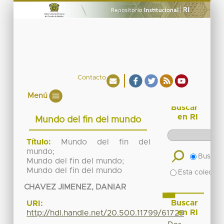
Contacto
Menú
Buscar
en RI
Mundo del fin del mundo
Título:
Mundo del fin del
mundo;
Buscar 
Mundo del fin del mundo;
Mundo del fin del mundo
Esta colecció
CHAVEZ JIMENEZ, DANIAR
Buscar
URI:
en RI
http://hdl.handle.net/20.500.11799/61729