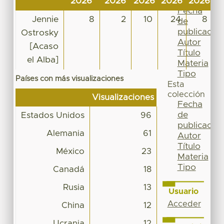
2026
2026
2026
2026
2026
2
Por
Fecha
Jennie
8
2
10
24
8
de
publicación
Ostrosky
Autor
[Acaso
Título
el Alba]
Materia
Tipo
Países con más visualizaciones
Esta
colección
Visualizaciones
Fecha
de
Estados Unidos
96
publicación
Alemania
61
Autor
Título
México
23
Materia
Tipo
Canadá
18
Rusia
13
Usuario
Acceder
China
12
Ucrania
12