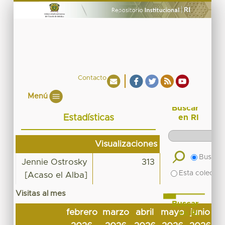
Contacto
Menú
Buscar
Estadísticas
en RI
Visualizaciones
Buscar 
Jennie Ostrosky
313
Esta colecció
[Acaso el Alba]
Visitas al mes
Buscar
febrero
marzo
abril
mayo
junio
j
en RI