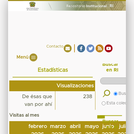
Contacto
Menú
Buscar
Estadísticas
en RI
Visualizaciones
Buscar 
De ésas que
238
Esta colecció
van por ahí
Visitas al mes
Buscar
febrero
marzo
abril
mayo
junio
julio
en RI