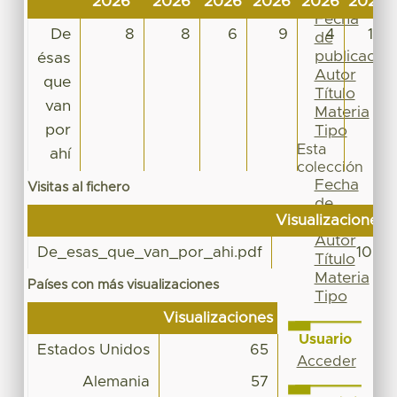
2026
2026
2026
2026
2026
2026
Por
Fecha
De
8
8
6
9
4
15
de
publicación
ésas
Autor
que
Título
van
Materia
por
Tipo
Esta
ahí
colección
Fecha
Visitas al fichero
de
Visualizaciones
publicación
Autor
De_esas_que_van_por_ahi.pdf
107
Título
Materia
Países con más visualizaciones
Tipo
Visualizaciones
Usuario
Estados Unidos
65
Acceder
Alemania
57