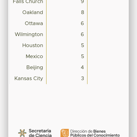
Falls Church
9
Oakland
8
Ottawa
6
Wilmington
6
Houston
5
Mexico
5
Beijing
4
Kansas City
3