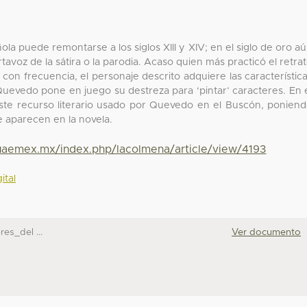
añola puede remontarse a los siglos XIII y XIV; en el siglo de oro a
avoz de la sátira o la parodia. Acaso quien más practicó el retra
on frecuencia, el personaje descrito adquiere las característic
uevedo pone en juego su destreza para ‘pintar’ caracteres. En 
 este recurso literario usado por Quevedo en el Buscón, ponien
e aparecen en la novela.
.uaemex.mx/index.php/lacolmena/article/view/4193
ital
es_del ...
Ver documento