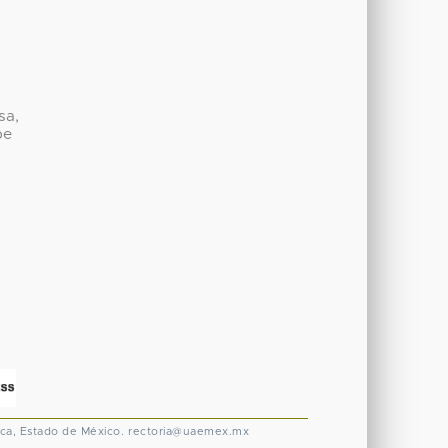
sa,
be
ca, Estado de México.
rectoria@uaemex.mx