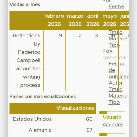
Por
Visitas al mes
Fecha
de
febrero
marzo
abril
mayo
junio
publicación
2026
2026
2026
2026
2026
Autor
Título
Reflections
9
2
3
16
6
Materia
by
Tipo
Esta
Federico
colección
Campbell
Fecha
about the
de
publicación
writing
Autor
process
Título
Materia
Países con más visualizaciones
Tipo
Visualizaciones
Usuario
Estados Unidos
66
Acceder
Alemania
57