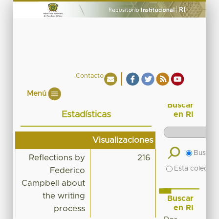
Contacto
Menú
Buscar
Estadísticas
en RI
Visualizaciones
Buscar 
Reflections by
216
Esta colecció
Federico
Campbell about
the writing
Buscar
en RI
process