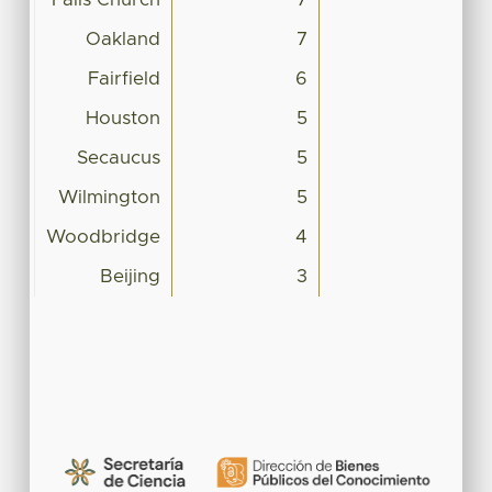
Oakland
7
Fairfield
6
Houston
5
Secaucus
5
Wilmington
5
Woodbridge
4
Beijing
3