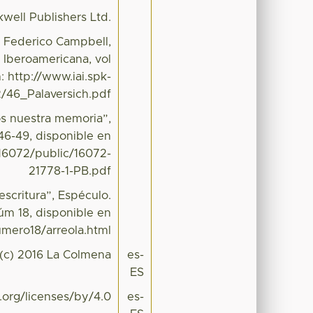
kwell Publishers Ltd.
de Federico Campbell,
 Iberoamericana, vol
: http://www.iai.spk-
/46_Palaversich.pdf
os nuestra memoria”,
 46-49, disponible en
/16072/public/16072-
21778-1-PB.pdf
escritura”, Espéculo.
núm 18, disponible en
mero18/arreola.html
 (c) 2016 La Colmena
es-
ES
.org/licenses/by/4.0
es-