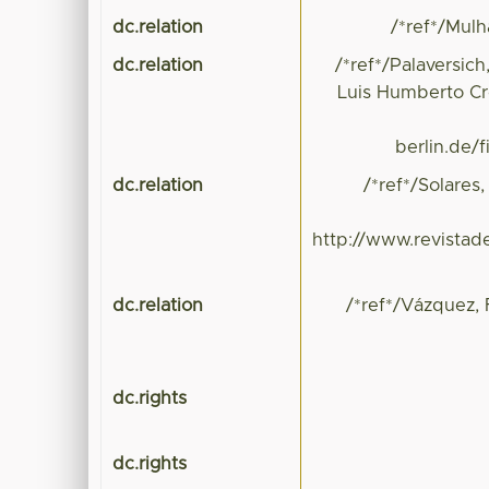
dc.relation
/*ref*/Mulh
dc.relation
/*ref*/Palaversich
Luis Humberto Cro
berlin.de/
dc.relation
/*ref*/Solares
http://www.revistad
dc.relation
/*ref*/Vázquez, 
dc.rights
dc.rights