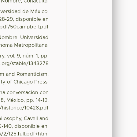
n Nombre, Conaculta.
niversidad de México,
28-29, disponible en
/pdf/50campbell.pdf
 Nombre, Universidad
noma Metropolitana.
y, vol. 9, núm. 1, pp.
r.org/stable/1343278
cism and Romanticism,
ity of Chicago Press.
 Una conversación con
8, México, pp. 14-19,
/historico/10428.pdf
hilosophy, Cavell and
5-140, disponible en:
5/2/125.full.pdf+html