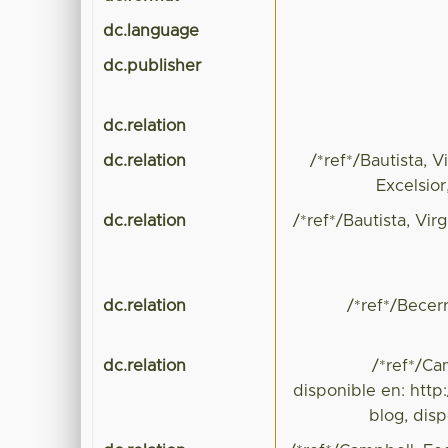
dc.language
dc.publisher
dc.relation
dc.relation
/*ref*/Bautista, V
Excelsio
dc.relation
/*ref*/Bautista, Vir
dc.relation
/*ref*/Becer
dc.relation
/*ref*/Ca
disponible en: http
blog, dis