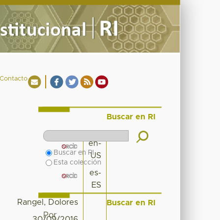
Contacto
Buscar en RI
en-
Buscar en RI
US
Esta colección
es-
ES
Rangel, Dolores
Buscar en RI
Por
30/09/2016