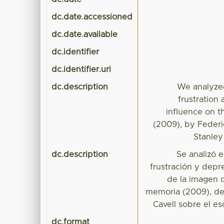
dc.date.accessioned
dc.date.available
dc.identifier
dc.identifier.uri
dc.description
We analyzed 
frustration
influence on t
(2009), by Feder
Stanley
dc.description
Se analizó e
frustración y depr
de la imagen d
memoria (2009), de 
Cavell sobre el es
dc.format