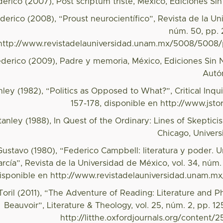
derico (2007), Post scriptum triste, México, Ediciones Si
derico (2008), “Proust neurocientífico”, Revista de la U
núm. 50, pp. 
http://www.revistadelauniversidad.unam.mx/5008/5008
ederico (2009), Padre y memoria, México, Ediciones Sin
Autó
nley (1982), “Politics as Opposed to What?”, Critical Inquir
157-178, disponible en http://www.jsto
Stanley (1988), In Quest of the Ordinary: Lines of Skepti
Chicago, Univers
 Gustavo (1980), “Federico Campbell: literatura y poder.
rcía”, Revista de la Universidad de México, vol. 34, núm. 
isponible en http://www.revistadelauniversidad.unam.mx
 Toril (2011), “The Adventure of Reading: Literature and P
Beauvoir”, Literature & Theology, vol. 25, núm. 2, pp. 12
http://litthe.oxfordjournals.org/content/2