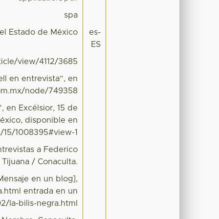
spa
el Estado de México
es-
ES
icle/view/4112/3685
ll en entrevista”, en
r.com.mx/node/749358
, en Excélsior, 15 de
éxico, disponible en
2/15/1008395#view-1
ntrevistas a Federico
 Tijuana / Conaculta.
[Mensaje en un blog],
a.html entrada en un
/la-bilis-negra.html