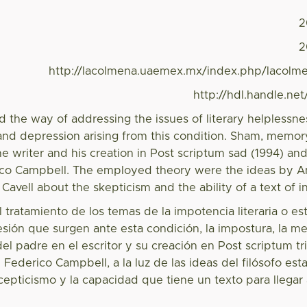
2
2
http://lacolmena.uaemex.mx/index.php/lacolme
http://hdl.handle.ne
the way of addressing the issues of literary helplessness 
 and depression arising from this condition. Sham, memor
he writer and his creation in Post scriptum sad (1994) a
ico Campbell. The employed theory were the ideas by A
 Cavell about the skepticism and the ability of a text of i
l tratamiento de los temas de la impotencia literaria o este
esión que surgen ante esta condición, la impostura, la me
el padre en el escritor y su creación en Post scriptum tr
Federico Campbell, a la luz de las ideas del filósofo es
cepticismo y la capacidad que tiene un texto para llegar a 