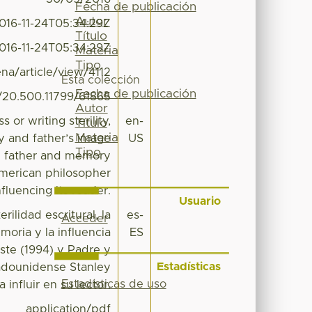
Fecha de publicación
Autor
016-11-24T05:34:29Z
Título
016-11-24T05:34:29Z
Materia
Tipo
na/article/view/4112
Esta colección
Fecha de publicación
t/20.500.11799/61865
Autor
or writing sterility,
en-
Título
Materia
y and father’s image
US
Tipo
nd father and memory
merican philosopher
nfluencing its reader.
Usuario
rilidad escritural, la
es-
Acceder
moria y la influencia
ES
iste (1994) y Padre y
Estadísticas
tadounidense Stanley
Estadísticas de uso
influir en su lector.
application/pdf