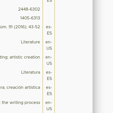
ES
2448-6302
1405-6313
úm. 91 (2016); 43-52
es-
ES
Literature
en-
US
ting; artistic creation
en-
US
Literatura
es-
ES
tura; creación artística
es-
ES
 the writing process
en-
US