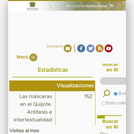
Contacto
Menú
Buscar
Estadísticas
en RI
Visualizaciones
Buscar 
Las máscaras
152
Esta colecció
en el Quijote.
Antítesis e
intertextualidad
Buscar
en RI
Visitas al mes