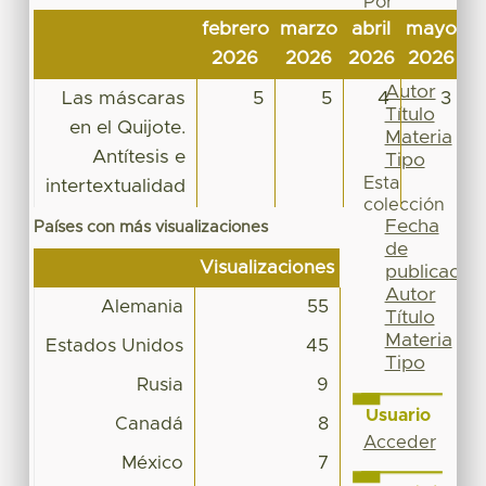
Por
Fecha
febrero
marzo
abril
mayo
j
de
2026
2026
2026
2026
2
publicación
Autor
Las máscaras
5
5
4
3
Título
en el Quijote.
Materia
Antítesis e
Tipo
Esta
intertextualidad
colección
Fecha
Países con más visualizaciones
de
Visualizaciones
publicación
Autor
Alemania
55
Título
Materia
Estados Unidos
45
Tipo
Rusia
9
Usuario
Canadá
8
Acceder
México
7