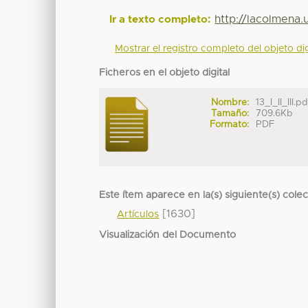
http://lacolmena
Ir a texto completo:
Mostrar el registro completo del objeto dig
Ficheros en el objeto digital
Nombre:
13_I_II_III.p
Tamaño:
709.6Kb
Formato:
PDF
Este ítem aparece en la(s) siguiente(s) cole
[1630]
Artículos
Visualización del Documento