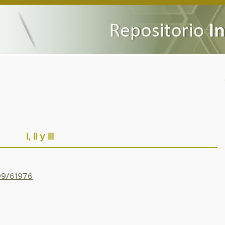
I, II y III
799/61976