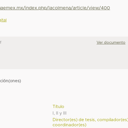
.uaemex.mx/index.php/lacolmena/article/view/400
ital
df
Ver documento
cción(ones)
Título
I, II y III
Director(es) de tesis, compilador(es
coordinador(es)