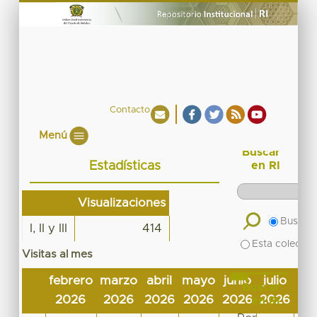
Contacto
Menú
Buscar
Estadísticas
en RI
Visualizaciones
Buscar 
I, II y III
414
Esta colecció
Visitas al mes
febrero
marzo
abril
mayo
junio
julio
ag
Buscar
2026
2026
2026
2026
2026
2026
2
en RI