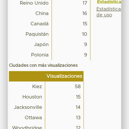
Estadísticas
Reino Unido
17
Estadísticas
China
16
de uso
Canadá
15
Paquistán
10
Japón
9
Polonia
9
Ciudades con más visualizaciones
Visualizaciones
Kiez
58
Houston
15
Jacksonville
14
Ottawa
13
Woodbridge
12