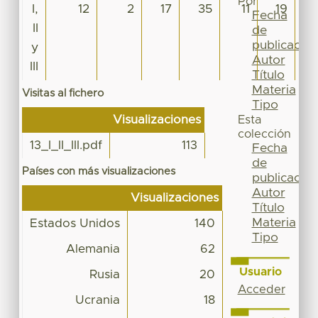
Por
I,
12
2
17
35
11
19
Fecha
II
de
publicación
y
Autor
III
Título
Materia
Visitas al fichero
Tipo
Visualizaciones
Esta
colección
13_I_II_III.pdf
113
Fecha
de
Países con más visualizaciones
publicación
Autor
Visualizaciones
Título
Materia
Estados Unidos
140
Tipo
Alemania
62
Usuario
Rusia
20
Acceder
Ucrania
18