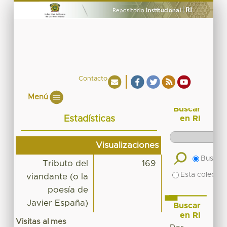
Contacto
Menú
Buscar
Estadísticas
en RI
Visualizaciones
Buscar 
Tributo del
169
Esta colecció
viandante (o la
poesía de
Javier España)
Buscar
en RI
Visitas al mes