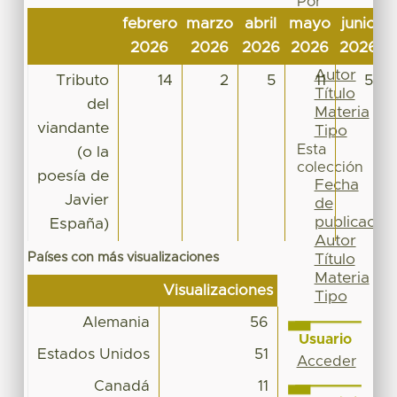
Por
Fecha
febrero
marzo
abril
mayo
junio
j
de
2026
2026
2026
2026
2026
2
publicación
Autor
Tributo
14
2
5
11
5
Título
del
Materia
viandante
Tipo
Esta
(o la
colección
poesía de
Fecha
Javier
de
publicación
España)
Autor
Países con más visualizaciones
Título
Materia
Visualizaciones
Tipo
Alemania
56
Usuario
Estados Unidos
51
Acceder
Canadá
11