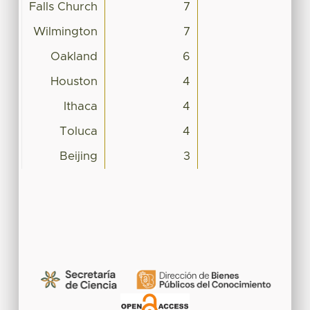
Falls Church
7
Wilmington
7
Oakland
6
Houston
4
Ithaca
4
Toluca
4
Beijing
3