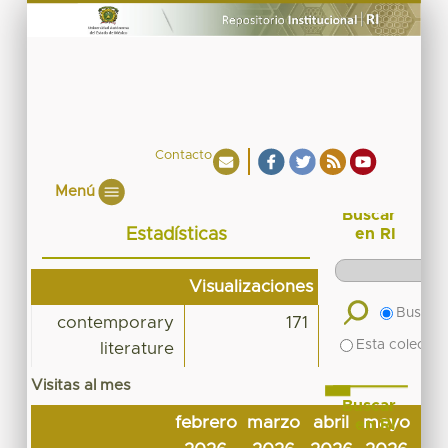
Contacto
Menú
Buscar
Estadísticas
en RI
Visualizaciones
Buscar 
contemporary
171
Esta colecció
literature
Visitas al mes
Buscar
febrero
marzo
abril
mayo
jun
en RI