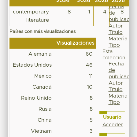
2026
2026
2026
2026
20
Por
Fecha
contemporary
8
1
4
8
de
publicación
literature
Autor
Países con más visualizaciones
Título
Materia
Visualizaciones
Tipo
Esta
Alemania
60
colección
Fecha
Estados Unidos
46
de
México
11
publicación
Autor
Canadá
10
Título
Materia
Reino Unido
8
Tipo
Rusia
8
Usuario
China
5
Acceder
Vietnam
3