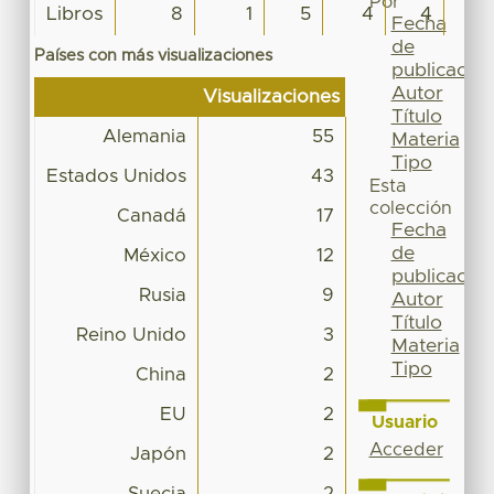
Por
Libros
8
1
5
4
4
9
Fecha
de
Países con más visualizaciones
publicación
Autor
Visualizaciones
Título
Alemania
55
Materia
Tipo
Estados Unidos
43
Esta
colección
Canadá
17
Fecha
de
México
12
publicación
Rusia
9
Autor
Título
Reino Unido
3
Materia
Tipo
China
2
EU
2
Usuario
Acceder
Japón
2
Suecia
2