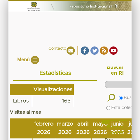
Contacto
Menú
Buscar
Estadísticas
en RI
Visualizaciones
Buscar 
Libros
163
Esta colecció
Visitas al mes
febrero
marzo
abril
mayo
junio
julio
Buscar
2026
2026
2026
2026
2026
202
en RI