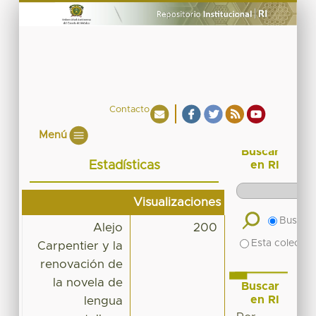
Contacto
Menú
Buscar
Estadísticas
en RI
Visualizaciones
Buscar 
Alejo
200
Esta colecció
Carpentier y la
renovación de
la novela de
Buscar
en RI
lengua