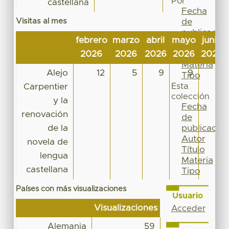
Por
castellana
Fecha
Visitas al mes
de
publicación
febrero
marzo
abril
mayo
junio
Autor
2026
2026
2026
2026
2026
Título
Materia
Alejo
12
5
9
9
3
Tipo
Carpentier
Esta
colección
y la
Fecha
renovación
de
de la
publicación
Autor
novela de
Título
lengua
Materia
castellana
Tipo
Países con más visualizaciones
Usuario
Visualizaciones
Acceder
Alemania
59