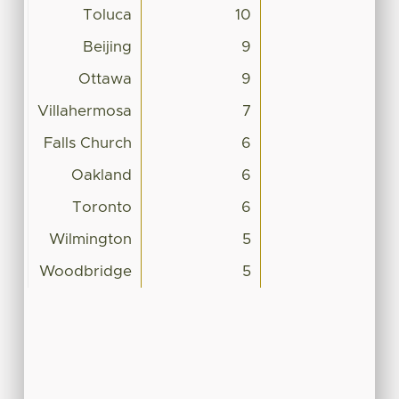
Toluca
10
Beijing
9
Ottawa
9
Villahermosa
7
Falls Church
6
Oakland
6
Toronto
6
Wilmington
5
Woodbridge
5