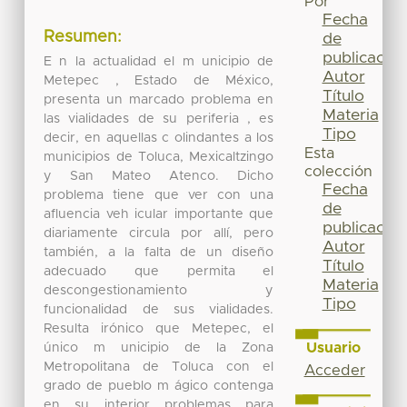
Por
Fecha
Resumen:
de
publicación
E n la actualidad el m unicipio de
Autor
Metepec , Estado de México,
Título
presenta un marcado problema en
Materia
las vialidades de su periferia , es
Tipo
decir, en aquellas c olindantes a los
Esta
municipios de Toluca, Mexicaltzingo
colección
y San Mateo Atenco. Dicho
Fecha
problema tiene que ver con una
de
afluencia veh icular importante que
publicación
diariamente circula por allí, pero
Autor
también, a la falta de un diseño
Título
adecuado que permita el
Materia
descongestionamiento y
Tipo
funcionalidad de sus vialidades.
Resulta irónico que Metepec, el
Usuario
único m unicipio de la Zona
Metropolitana de Toluca con el
Acceder
grado de pueblo m ágico contenga
en su interior problemas para