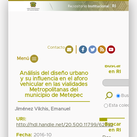
Contacto
Menú
Buscar
en RI
Análisis del diseño urbano
y su influencia en el aforo
vehicular en las vialidades
Metropolitanas del
municipio de Metepec
Buscar 
Esta colecció
Jiménez Vilchis, Emanuel
URI:
Buscar
http://hdl.handle.net/20.500.11799/62532
en RI
Fecha:
2016-10